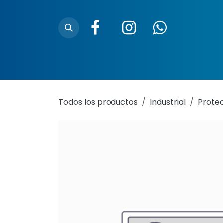
Ir al contenido
Inicio
Nosotros
Trazabilidad
Ubica
Todos los productos
Industrial
Prote