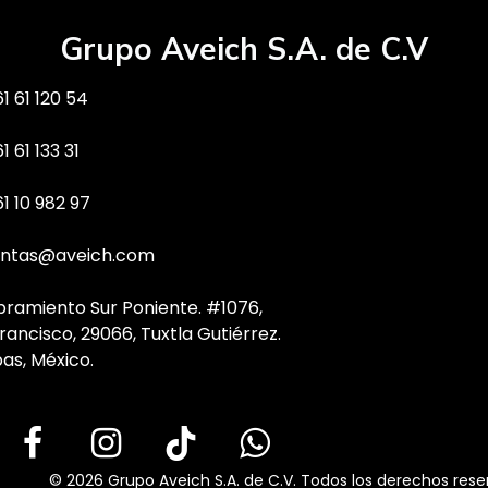
Grupo Aveich S.A. de C.V
1 61 120 54
1 61 133 31
61 10 982 97
ntas@aveich.com
bramiento Sur Poniente. #1076,
rancisco, 29066, Tuxtla Gutiérrez.
as, México.
© 2026 Grupo Aveich S.A. de C.V. Todos los derechos rese