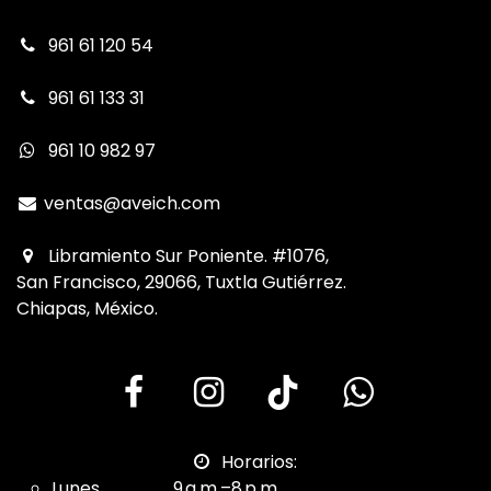
961 61 120 54
961 61 133 31
961 10 982 97
ventas@aveich.com
Libramiento Sur Poniente. #1076,
San Francisco, 29066, Tuxtla Gutiérrez.
Chiapas, México.
Horarios:
Lunes. 9 a.m.–8 p.m