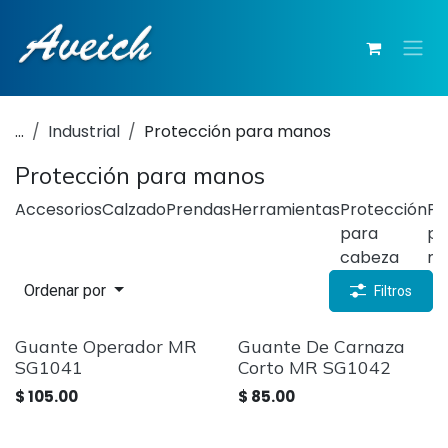
Ir al contenido
...
Industrial
Protección para manos
Protección para manos
Accesorios
Calzado
Prendas
Herramientas
Protección
Pr
para
pa
cabeza
m
Ordenar por
Filtros
Guante Operador MR
Guante De Carnaza
SG1041
Corto MR SG1042
$
105.00
$
85.00