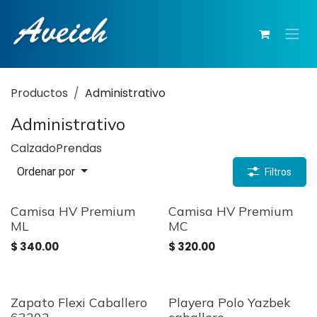
Ir al contenido
Productos
Administrativo
Administrativo
Calzado
Prendas
Ordenar por
Filtros
Camisa HV Premium
Camisa HV Premium
ML
MC
$
340.00
$
320.00
Zapato Flexi Caballero
Playera Polo Yazbek