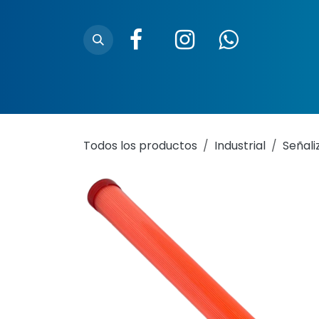
Ir al contenido
Inicio
Nosotros
Trazabilidad
Ubica
Todos los productos
Industrial
Señali