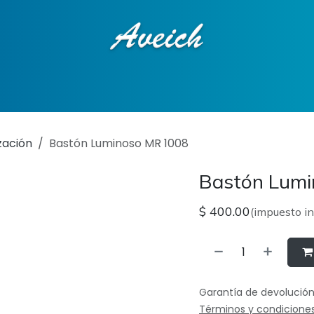
ciones
Tienda en línea
Contáctenos
zación
Bastón Luminoso MR 1008
Bastón Lum
$
400.00
(impuesto in
Garantía de devolución
Términos y condicione