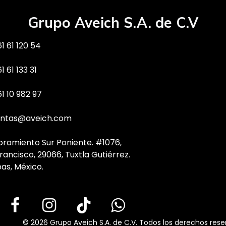
Grupo Aveich S.A. de C.V
1 61 120 54
1 61 133 31
61 10 982 97
ntas@aveich.com
bramiento Sur Poniente. #1076,
rancisco, 29066, Tuxtla Gutiérrez.
as, México.
© 2026 Grupo Aveich S.A. de C.V. Todos los derechos rese