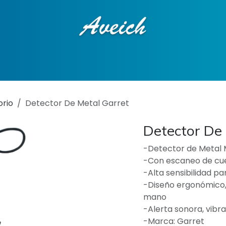
ciones
Tienda en línea
Contáctenos
rio
Detector De Metal Garret
Detector De 
-Detector de Metal
-Con escaneo de cu
-Alta sensibilidad p
-Diseño ergonómico, 
mano
-Alerta sonora, vibr
-Marca: Garret