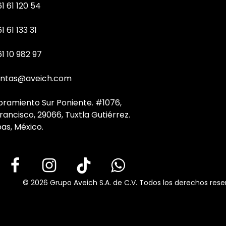
1 61 120 54
1 61 133 31
61 10 982 97
ntas@aveich.com
bramiento Sur Poniente. #1076,
rancisco, 29066, Tuxtla Gutiérrez.
as, México.
© 2026 Grupo Aveich S.A. de C.V. Todos los derechos rese