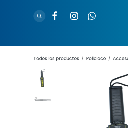
Ir al contenido
Inicio
Nosotros
Trazabilidad
Ubica
Todos los productos
Policiaco
Acceso