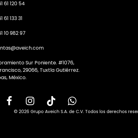
1 61 120 54
1 61 133 31
61 10 982 97
ntas@aveich.com
bramiento Sur Poniente. #1076,
rancisco, 29066, Tuxtla Gutiérrez.
as, México.
© 2026 Grupo Aveich S.A. de C.V. Todos los derechos rese