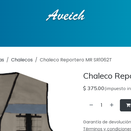
ciones
Tienda en línea
Contáctenos
as
Chalecos
Chaleco Reportero MR SR1062T
Chaleco Re
$
375.00
(impuesto in
Garantía de devolución
Términos y condicione