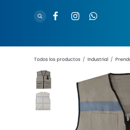
Ir al contenido
Inicio
Nosotros
Trazabilidad
Ubica
Todos los productos
Industrial
Prend