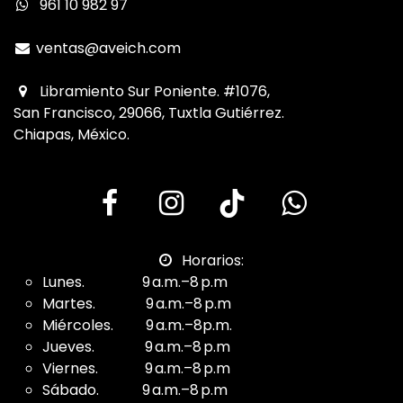
961 10 982 97
ventas@aveich.com
Libramiento Sur Poniente. #1076,
San Francisco, 29066, Tuxtla Gutiérrez.
Chiapas, México.
Horarios:
Lunes. 9 a.m.–8 p.m
Martes. 9 a.m.–8 p.m
Miércoles. 9 a.m.–8p.m.
Jueves. 9 a.m.–8 p.m
Viernes. 9 a.m.–8 p.m
Sábado. 9 a.m.–8 p.m