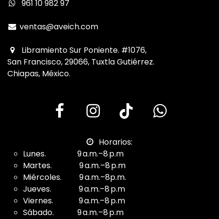
961 10 982 97
ventas@aveich.com
Libramiento Sur Poniente. #1076,
San Francisco, 29066, Tuxtla Gutiérrez.
Chiapas, México.
Horarios:
Lunes. 9 a.m.–8 p.m
Martes. 9 a.m.–8 p.m
Miércoles. 9 a.m.–8p.m.
Jueves. 9 a.m.–8 p.m
Viernes. 9 a.m.–8 p.m
Sábado. 9 a.m.–8 p.m