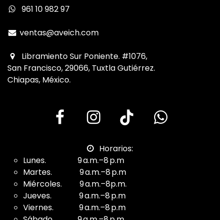
961 10 982 97
ventas@aveich.com
Libramiento Sur Poniente. #1076,
San Francisco, 29066, Tuxtla Gutiérrez.
Chiapas, México.
Horarios:
Lunes. 9 a.m.–8 p.m
Martes. 9 a.m.–8 p.m
Miércoles. 9 a.m.–8p.m.
Jueves. 9 a.m.–8 p.m
Viernes. 9 a.m.–8 p.m
Sábado. 9 a.m.–8 p.m