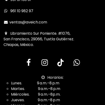
961 10 982 97
ventas@aveich.com
Libramiento Sur Poniente. #1076,
San Francisco, 29066, Tuxtla Gutiérrez.
Chiapas, México.
Horarios:
Lunes. 9 a.m.–8 p.m
Martes. 9 a.m.–8 p.m
Miércoles. 9 a.m.–8p.m.
Jueves. 9 a.m.–8 p.m