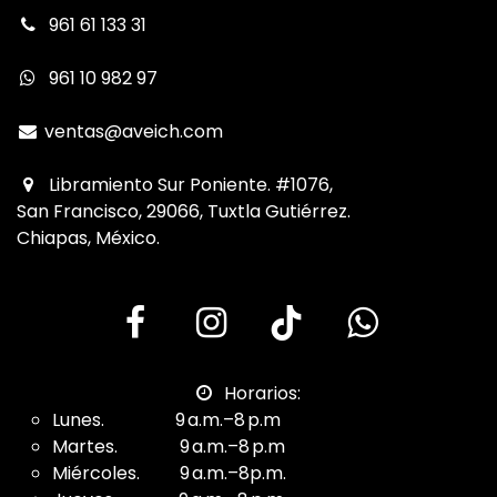
961 61 133 31
961 10 982 97
ventas@aveich.com
Libramiento Sur Poniente. #1076,
San Francisco, 29066, Tuxtla Gutiérrez.
Chiapas, México.
Horarios:
Lunes. 9 a.m.–8 p.m
Martes. 9 a.m.–8 p.m
Miércoles. 9 a.m.–8p.m.