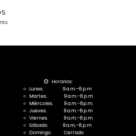
os
nto.
Horarios:
Lunes. 9 a.m.–8 p.m
Martes. 9 a.m.–8 p.m
Miércoles. 9 a.m.–8p.m.
Jueves. 9 a.m.–8 p.m
Viernes. 9 a.m.–8 p.m
Sábado. 9 a.m.–8 p.m
Domingo. Cerrado