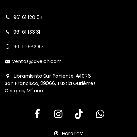
961 61 120 54
961 61 133 31
961 10 982 97
ventas@aveich.com
Libramiento Sur Poniente. #1076,
San Francisco, 29066, Tuxtla Gutiérrez.
Chiapas, México.
Horarios: